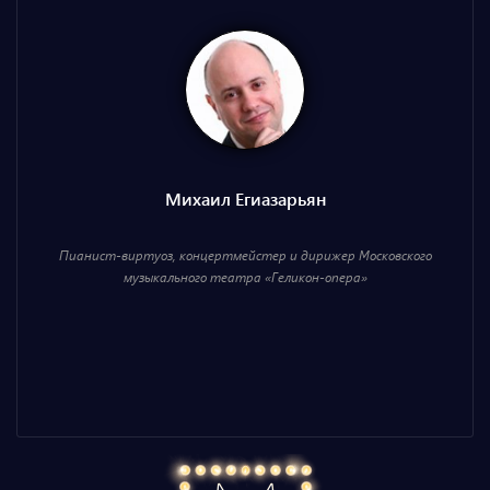
Михаил Егиазарьян
Пианист-виртуоз, концертмейстер и дирижер Московского
музыкального театра «Геликон-опера»