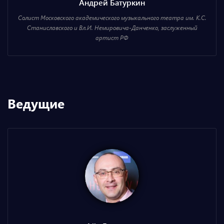
Андрей Батуркин
Солист Московского академического музыкального театра им. К.С.
Станиславского и Вл.И. Немировича-Данченко, заслуженный
артист РФ
Ведущие