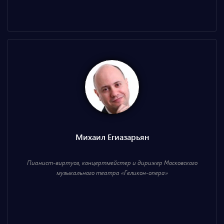
Михаил Егиазарьян
Пианист-виртуоз, концертмейстер и дирижер Московского
музыкального театра «Геликон-опера»