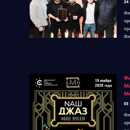
24
Фи
ор
пр
Фи
Фи
М
М
03
Фи
ор