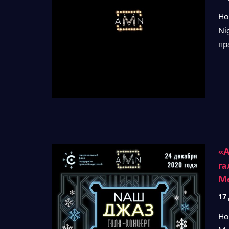
Но
Ni
пр
«A
га
М
17
Но