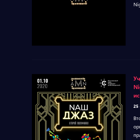
Ni
Уч
Ni
ис
25
Вт
ор
пр