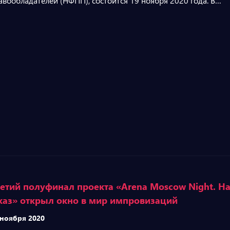
авообладателей (НФПП), состоится 19 ноября 2020 года. В…
етий полуфинал проекта «Arena Moscow Night. Н
аз» открыл окно в мир импровизаций
 ноября 2020