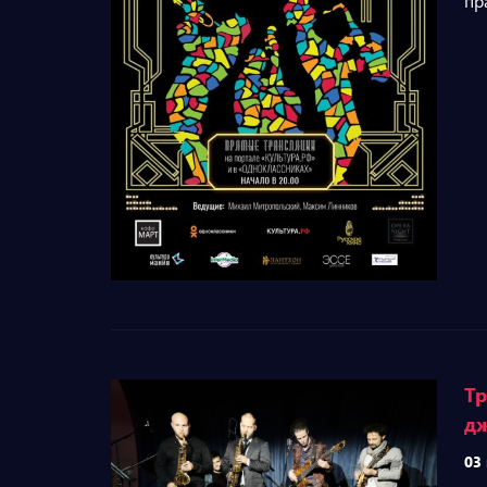
пр
Тр
дж
03