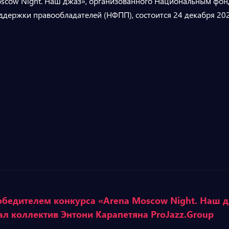
scow Night. Наш джаз», организованного Национальным фо
ддержки правообладателей (НФПП), состоится 24 декабря 20
бедителем конкурса «Arena Moscow Night. Наш 
ал коллектив Энтони Карапетяна ProJazz.Group