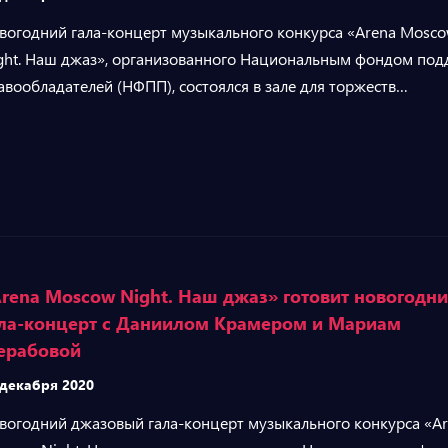
вогодний гала-концерт музыкального конкурса «Arena Mosc
ght. Наш джаз», организованного Национальным фондом по
авообладателей (НФПП), состоялся в зале для торжеств…
rena Moscow Night. Наш джаз» готовит новогодн
ла-концерт с Даниилом Крамером и Мариам
ерабовой
 декабря 2020
вогодний джазовый гала-концерт музыкального конкурса «A