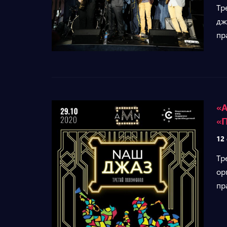
Тр
дж
пр
«A
«П
12
Тр
ор
пр