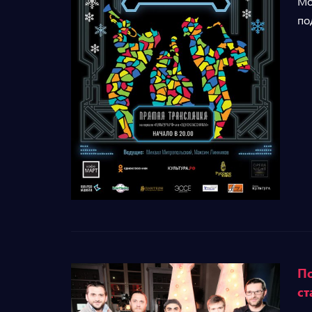
Mo
по
По
ст